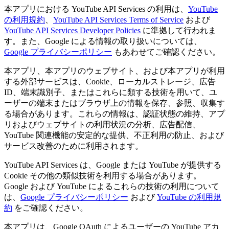
本アプリにおける YouTube API Services の利用は、
YouTube
の利用規約
、
YouTube API Services Terms of Service
および
YouTube API Services Developer Policies
に準拠して行われま
す。また、Google による情報の取り扱いについては、
Google プライバシーポリシー
もあわせてご確認ください。
本アプリ、本アプリのウェブサイト、および本アプリが利用
する外部サービスは、Cookie、ローカルストレージ、広告
ID、端末識別子、またはこれらに類する技術を用いて、ユ
ーザーの端末またはブラウザ上の情報を保存、参照、収集す
る場合があります。これらの情報は、認証状態の維持、アプ
リおよびウェブサイトの利用状況の分析、広告配信、
YouTube 関連機能の安定的な提供、不正利用の防止、および
サービス改善のために利用されます。
YouTube API Services は、Google または YouTube が提供する
Cookie その他の類似技術を利用する場合があります。
Google および YouTube によるこれらの技術の利用について
は、
Google プライバシーポリシー
および
YouTube の利用規
約
をご確認ください。
本アプリは、Google OAuth によるユーザーの YouTube アカ