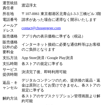
運営統括
渡辺淳太
責任者
所在地
〒107-0061 東京都港区北青山1-3-3 三橋ビル 3階
電話番号
請求があった場合に遅滞なく開示いたします
メールア
contact@chougegege.com
ドレス
販売価格
アプリ内の表示価格に準ずる（税込）
販売価格
インターネット接続に必要な通信料等はお客様
以外の必
のご負担となります
要料金
支払方法
App Store決済 / Google Play決済
支払時期
各ストアの規定に準ずる
サービス
決済完了後、即時利用可能
提供時期
デジタルコンテンツのため、提供後の返品・返
返品・キ
金は原則としてお受けできません。各ストアの
ャンセル
規定に準ずる
各ストアのサブスクリプション管理画面より解
解約方法
約可能